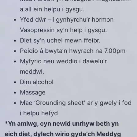
a all ein helpu i gysgu.
Yfed dŵr – i gynhyrchu’r hormon
Vasopressin sy’n help i gysgu.
Diet sy’n uchel mewn ffeibr.
Peidio â bwyta’n hwyrach na 7.00pm
Myfyrio neu weddio i dawelu’r
meddwl.
Dim alcohol
Massage
Mae ‘Grounding sheet’ ar y gwely i fod
i helpu hefyd
*Yn amlwg, cyn newid unrhyw beth yn
eich diet, dylech wirio gyda’ch Meddyg