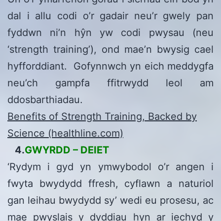
dal i allu codi o’r gadair neu’r gwely pan
fyddwn ni’n hŷn yw codi pwysau (neu
‘strength training’), ond mae’n bwysig cael
hyfforddiant. Gofynnwch yn eich meddygfa
neu’ch gampfa ffitrwydd leol am
ddosbarthiadau.
Benefits of Strength Training, Backed by
Science (healthline.com)
4.
GWYRDD – DEIET
‘Rydym i gyd yn ymwybodol o’r angen i
fwyta bwydydd ffresh, cyflawn a naturiol
gan leihau bwydydd sy’ wedi eu prosesu, ac
mae pwyslais y dyddiau hyn ar iechyd y