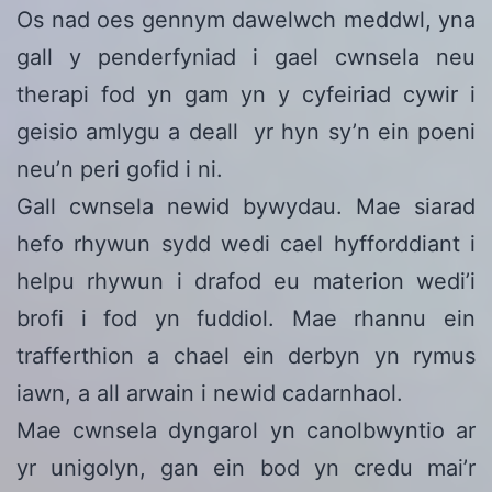
Os nad oes gennym dawelwch meddwl, yna
gall y penderfyniad i gael cwnsela neu
therapi fod yn gam yn y cyfeiriad cywir i
geisio amlygu a deall yr hyn sy’n ein poeni
neu’n peri gofid i ni.
Gall cwnsela newid bywydau. Mae siarad
hefo rhywun sydd wedi cael hyfforddiant i
helpu rhywun i drafod eu materion wedi’i
brofi i fod yn fuddiol. Mae rhannu ein
trafferthion a chael ein derbyn yn rymus
iawn, a all arwain i newid cadarnhaol.
Mae cwnsela dyngarol yn canolbwyntio ar
yr unigolyn, gan ein bod yn credu mai’r