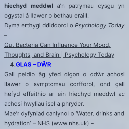
hiechyd meddwl
a’n patrymau cysgu yn
ogystal â llawer o bethau eraill.
Dyma erthygl ddiddorol o
Psychology Today
–
Gut Bacteria Can Influence Your Mood,
Thoughts, and Brain | Psychology Today
4.
GLAS – DŴR
Gall peidio âg yfed digon o ddŵr achosi
llawer o symptomau corfforol, ond gall
hefyd effeithio ar ein hiechyd meddwl ac
achosi hwyliau isel a phryder.
Mae’r dyfyniad canlynol o ‘Water, drinks and
hydration’ – NHS (www.nhs.uk) –