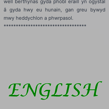
well berthynas gyda phobl eraill yn ogystal
â gyda hwy eu hunain, gan greu bywyd
mwy heddychlon a phwrpasol.
**********************************