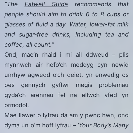
“The
Eatwell Guide
recommends that
people should aim to drink 6 to 8 cups or
glasses of fluid a day. Water, lower-fat milk
and sugar-free drinks, including tea and
coffee, all count.”
Ond, mae’n rhaid i mi ail ddweud – plis
mynnwch air hefo’ch meddyg cyn newid
unrhyw agwedd o’ch deiet, yn enwedig os
oes gennych gyflwr megis problemau
gyda’ch arennau fel na ellwch yfed yn
ormodol.
Mae llawer o lyfrau da am y pwnc hwn, ond
dyma un o’m hoff lyfrau – ‘
Your Body’s Many