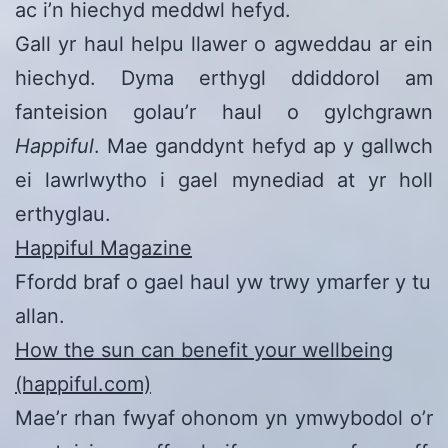
ac i’n hiechyd meddwl hefyd.
Gall yr haul helpu llawer o agweddau ar ein
hiechyd. Dyma erthygl ddiddorol am
fanteision golau’r haul o gylchgrawn
Happiful
. Mae ganddynt hefyd ap y gallwch
ei lawrlwytho i gael mynediad at yr holl
erthyglau.
Happiful Magazine
Ffordd braf o gael haul yw trwy ymarfer y tu
allan.
How the sun can benefit your wellbeing
(happiful.com)
Mae’r rhan fwyaf ohonom yn ymwybodol o’r