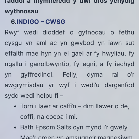
raddol â thymheredd y dŵr dros ychydig
wythnosau
.
6.
INDIGO – CWSG
Rwyf wedi dioddef o gyfnodau o fethu
cysgu yn aml ac yn gwybod yn iawn sut
effaith mae hyn yn ei gael ar fy hwyliau, fy
ngallu i ganolbwyntio, fy egni, a fy iechyd
yn gyffredinol. Felly, dyma rai o’r
awgrymiadau yr wyf i wedi’u darganfod
sydd wedi helpu fi –
Torri i lawr ar caffîn – dim llawer o de,
coffi, na cocoa i mi.
Bath Epsom Salts cyn mynd i’r gwely.
Mae’r croen yn amsugno’r magnesiwm