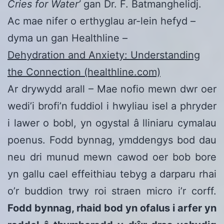
Cries for Water’
gan Dr. F. Batmanghelidj.
Ac mae nifer o erthyglau ar-lein hefyd –
dyma un gan Healthline –
Dehydration and Anxiety: Understanding
the Connection (healthline.com)
Ar drywydd arall – Mae nofio mewn dwr oer
wedi’i brofi’n fuddiol i hwyliau isel a phryder
i lawer o bobl, yn ogystal â lliniaru cymalau
poenus. Fodd bynnag, ymddengys bod dau
neu dri munud mewn cawod oer bob bore
yn gallu cael effeithiau tebyg a darparu rhai
o’r buddion trwy roi straen micro i’r corff.
Fodd bynnag, rhaid bod yn ofalus i arfer yn