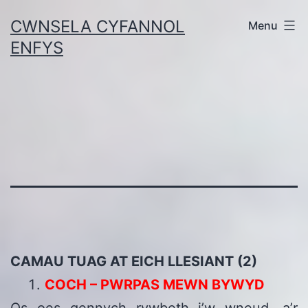
Skip
CWNSELA CYFANNOL
Menu
to
ENFYS
content
CAMAU TUAG AT EICH LLESIANT (2)
COCH – PWRPAS MEWN BYWYD
Os oes gennych rywbeth i’w wneud, a’r