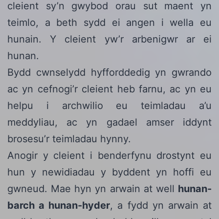
cleient sy’n gwybod orau sut maent yn
teimlo, a beth sydd ei angen i wella eu
hunain. Y cleient yw’r arbenigwr ar ei
hunan.
Bydd cwnselydd hyfforddedig yn gwrando
ac yn cefnogi’r cleient heb farnu, ac yn eu
helpu i archwilio eu teimladau a’u
meddyliau, ac yn gadael amser iddynt
brosesu’r teimladau hynny.
Anogir y cleient i benderfynu drostynt eu
hun y newidiadau y byddent yn hoffi eu
gwneud. Mae hyn yn arwain at well
hunan-
barch a hunan-hyder
, a fydd yn arwain at