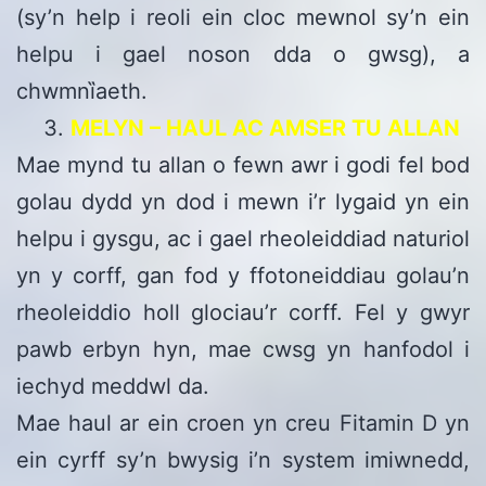
(sy’n help i reoli ein cloc mewnol sy’n ein
helpu i gael noson dda o gwsg), a
chwmnȉaeth.
MELYN – HAUL AC AMSER TU ALLAN
Mae mynd tu allan o fewn awr i godi fel bod
golau dydd yn dod i mewn i’r lygaid yn ein
helpu i gysgu, ac i gael rheoleiddiad naturiol
yn y corff, gan fod y ffotoneiddiau golau’n
rheoleiddio holl glociau’r corff. Fel y gwyr
pawb erbyn hyn, mae cwsg yn hanfodol i
iechyd meddwl da.
Mae haul ar ein croen yn creu Fitamin D yn
ein cyrff sy’n bwysig i’n system imiwnedd,