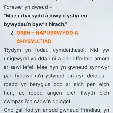
Forever’
yn dweud –
“Mae’r rhai sydd â mwy o ystyr eu
bywydau’n byw’n hirach.”
OREN – HAPUSRWYDD A
CHYSYLLTIAD
‘Rydym yn fodau cymdeithasol. Nid yw
unigrwydd yn dda i ni a gall effeithio arnom
ar sawl lefel. Mae hyn yn gwneud synnwyr
pan fyddwn ni’n ystyried ein cyn-deidiau –
roedd yn beryglus bod ar eich pen eich
hun, ac roedd angen eich llwyth o’ch
cwmpas i’ch cadw’n ddiogel.
Ond gall fod yn anodd gwneud ffrindiau, yn