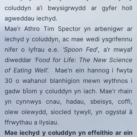
coluddyn a’i bwysigrwydd ar gyfer holl
agweddau iechyd.
Mae’r Athro Tim Spector yn arbenigwr ar
iechyd y coluddyn, ac mae wedi ysgrifennu
nifer o lyfrau e.e.
‘Spoon Fed’
, a’r mwyaf
diweddar
‘Food for Life: The New Science
of Eating Well’.
Mae’n ein hannog i fwyta
30 o wahanol blanhigion mewn wythnos i
gadw bȉom y coluddyn yn iach. Mae’r rhain
yn cynnwys cnau, hadau, sbeisys, coffi,
olew olewydd, siocled tywyll, yn ogystal â
ffrwythau a llysiau.
Mae iechyd y coluddyn yn effeithio ar ein