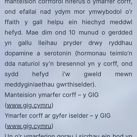
manteision corfforol niferus o ymarfer corff,
ond efallai nad ydym mor ymwybodol o’r
ffaith y gall helpu ein hiechyd meddwl
hefyd. Mae dim ond 10 munud o gerdded
yn gallu lleihau pryder drwy ryddhau
dopamine a serotonin (hormonau teimlo’n
dda naturiol sy’n bresennol yn y corff, ond
sydd hefyd i’w gweld mewn
meddyginiaethau gwrthiselder).
Manteision ymarfer corff – y GIG
(
www.gig.cymru
)
Ymarfer corff ar gyfer iselder – y GIG
(
www.gig.cymru
)
Un o’r ymarferion gorau i sicrhau ein bod yn