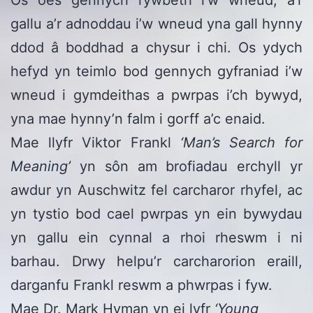
gallu a’r adnoddau i’w wneud yna gall hynny
ddod â boddhad a chysur i chi. Os ydych
hefyd yn teimlo bod gennych gyfraniad i’w
wneud i gymdeithas a pwrpas i’ch bywyd,
yna mae hynny’n falm i gorff a’c enaid.
Mae llyfr Viktor Frankl
‘Man’s Search for
Meaning’
yn sôn am brofiadau erchyll yr
awdur yn Auschwitz fel carcharor rhyfel, ac
yn tystio bod cael pwrpas yn ein bywydau
yn gallu ein cynnal a rhoi rheswm i ni
barhau. Drwy helpu’r carcharorion eraill,
darganfu Frankl reswm a phwrpas i fyw.
Mae Dr. Mark Hyman yn ei lyfr
‘Young