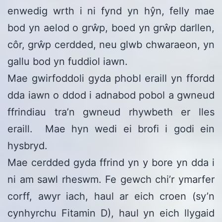
enwedig wrth i ni fynd yn hŷn, felly mae
bod yn aelod o grŵp, boed yn grŵp darllen,
côr, grŵp cerdded, neu glwb chwaraeon, yn
gallu bod yn fuddiol iawn.
Mae gwirfoddoli gyda phobl eraill yn ffordd
dda iawn o ddod i adnabod pobol a gwneud
ffrindiau tra’n gwneud rhywbeth er lles
eraill. Mae hyn wedi ei brofi i godi ein
hysbryd.
Mae cerdded gyda ffrind yn y bore yn dda i
ni am sawl rheswm. Fe gewch chi’r ymarfer
corff, awyr iach, haul ar eich croen (sy’n
cynhyrchu Fitamin D), haul yn eich llygaid