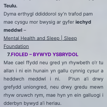
Teulu.
Dyma erthygl ddiddorol sy’n trafod pam
mae cysgu mor bwysig ar gyfer
iechyd
meddwl
–
Mental Health and Sleep | Sleep
Foundation
7.
FIOLED – BYWYD YSBRYDOL
Mae cael ffydd neu gred yn rhywbeth o’r tu
allan i ni ein hunain yn gallu cynnig cysur a
heddwch meddwl i ni. P’run a’i drwy
grefydd uniongred, neu drwy gredu mewn
rhyw oruwch rym, mae hyn yn ein galluogi i
dderbyn bywyd a’i heriau.