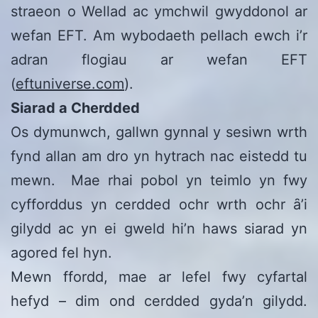
straeon o Wellad ac ymchwil gwyddonol ar
wefan EFT. Am wybodaeth pellach ewch i’r
adran flogiau ar wefan EFT
(
eftuniverse.com
).
Siarad a Cherdded
Os dymunwch, gallwn gynnal y sesiwn wrth
fynd allan am dro yn hytrach nac eistedd tu
mewn. Mae rhai pobol yn teimlo yn fwy
cyfforddus yn cerdded ochr wrth ochr ȃ’i
gilydd ac yn ei gweld hi’n haws siarad yn
agored fel hyn.
Mewn ffordd, mae ar lefel fwy cyfartal
hefyd – dim ond cerdded gyda’n gilydd.