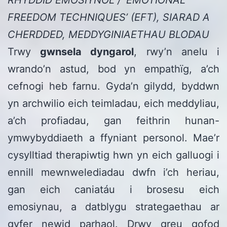
FREEDOM TECHNIQUES’ (EFT), SIARAD A
CHERDDED, MEDDYGINIAETHAU BLODAU
Trwy
gwnsela dyngarol
, rwy’n anelu i
wrando’n astud, bod yn empathïg, a’ch
cefnogi heb farnu. Gyda’n gilydd, byddwn
yn archwilio eich teimladau, eich meddyliau,
a’ch profiadau, gan feithrin hunan-
ymwybyddiaeth a ffyniant personol. Mae’r
cysylltiad therapiwtig hwn yn eich galluogi i
ennill mewnwelediadau dwfn i’ch heriau,
gan eich caniatáu i brosesu eich
emosiynau, a datblygu strategaethau ar
gyfer newid parhaol. Drwy greu gofod