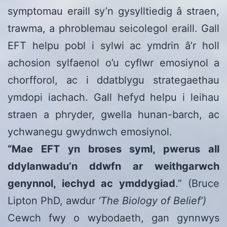
symptomau eraill sy’n gysylltiedig â straen,
trawma, a phroblemau seicolegol eraill. Gall
EFT helpu pobl i sylwi ac ymdrin â’r holl
achosion sylfaenol o’u cyflwr emosiynol a
chorfforol, ac i ddatblygu strategaethau
ymdopi iachach. Gall hefyd helpu i leihau
straen a phryder, gwella hunan-barch, ac
ychwanegu gwydnwch emosiynol.
“Mae EFT yn broses syml, pwerus all
ddylanwadu’n ddwfn ar weithgarwch
genynnol, iechyd ac ymddygiad
.” (Bruce
Lipton PhD, awdur
‘The Biology of Belief’)
Cewch fwy o wybodaeth, gan gynnwys