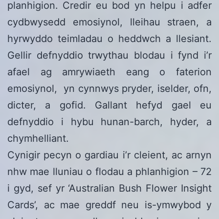
planhigion. Credir eu bod yn helpu i adfer
cydbwysedd emosiynol, lleihau straen, a
hyrwyddo teimladau o heddwch a llesiant.
Gellir defnyddio trwythau blodau i fynd i’r
afael ag amrywiaeth eang o faterion
emosiynol, yn cynnwys pryder, iselder, ofn,
dicter, a gofid. Gallant hefyd gael eu
defnyddio i hybu hunan-barch, hyder, a
chymhelliant.
Cynigir pecyn o gardiau i’r cleient, ac arnyn
nhw mae lluniau o flodau a phlanhigion – 72
i gyd, sef yr ‘Australian Bush Flower Insight
Cards’, ac mae greddf neu is-ymwybod y