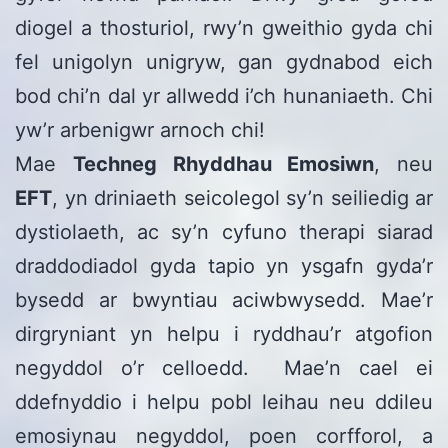
diogel a thosturiol, rwy’n gweithio gyda chi
fel unigolyn unigryw, gan gydnabod eich
bod chi’n dal yr allwedd i’ch hunaniaeth. Chi
yw’r arbenigwr arnoch chi!
Mae
Techneg Rhyddhau Emosiwn
, neu
EFT
, yn driniaeth seicolegol sy’n seiliedig ar
dystiolaeth, ac sy’n cyfuno therapi siarad
draddodiadol gyda tapio yn ysgafn gyda’r
bysedd ar bwyntiau aciwbwysedd. Mae’r
dirgryniant yn helpu i ryddhau’r atgofion
negyddol o’r celloedd. Mae’n cael ei
ddefnyddio i helpu pobl leihau neu ddileu
emosiynau negyddol, poen corfforol, a