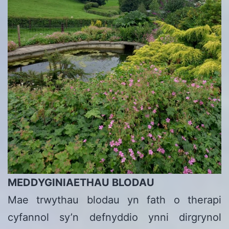
MEDDYGINIAETHAU BLODAU
Mae trwythau blodau yn fath o therapi
cyfannol sy’n defnyddio ynni dirgrynol