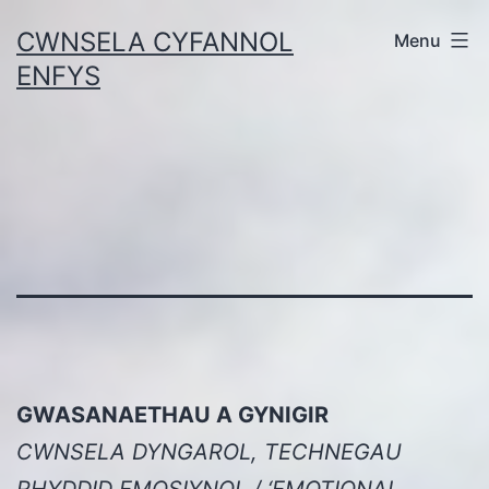
Skip
CWNSELA CYFANNOL
Menu
to
ENFYS
content
GWASANAETHAU A GYNIGIR
CWNSELA DYNGAROL, TECHNEGAU
RHYDDID EMOSIYNOL / ‘EMOTIONAL