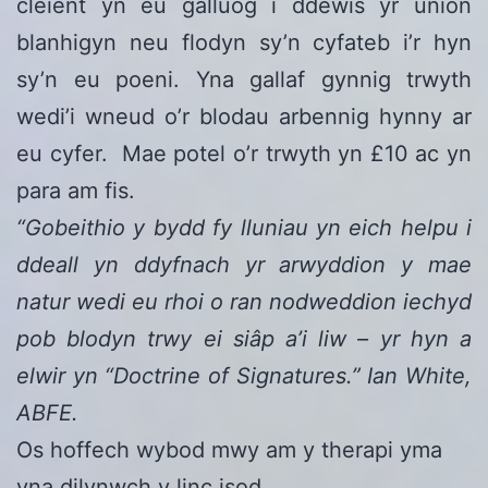
cleient yn eu galluog i ddewis yr union
blanhigyn neu flodyn sy’n cyfateb i’r hyn
sy’n eu poeni. Yna gallaf gynnig trwyth
wedi’i wneud o’r blodau arbennig hynny ar
eu cyfer. Mae potel o’r trwyth yn £10 ac yn
para am fis.
“Gobeithio y bydd fy lluniau yn eich helpu i
ddeall yn ddyfnach yr arwyddion y mae
natur wedi eu rhoi o ran nodweddion iechyd
pob blodyn trwy ei siâp a’i liw – yr hyn a
elwir yn “Doctrine of Signatures.” Ian White,
ABFE.
Os hoffech wybod mwy am y therapi yma
yna dilynwch y linc isod.