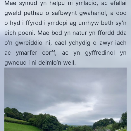
Mae symud yn helpu ni ymlacio, ac efallai
gweld pethau o safbwynt gwahanol, a dod
o hyd i ffyrdd i ymdopi ag unrhyw beth sy’n
eich poeni. Mae bod yn natur yn ffordd dda
o’n gwreiddio ni, cael ychydig o awyr iach
ac ymarfer corff, ac yn gyffredinol yn
gwneud i ni deimlo’n well.